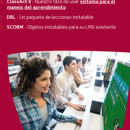
ClassAct II
- Nuestro fácil de usar
sistema para el
manejo del aprendimiento
DRL
- Un paquete de lecciones instalable
SCORM
- Objetos instalables para su LMS existente