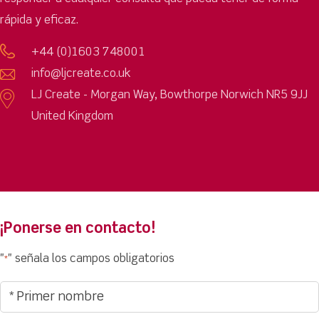
rápida y eficaz.
+44 (0)1603 748001
info@ljcreate.co.uk
LJ Create - Morgan Way, Bowthorpe Norwich NR5 9JJ
United Kingdom
¡Ponerse en contacto!
"
" señala los campos obligatorios
*