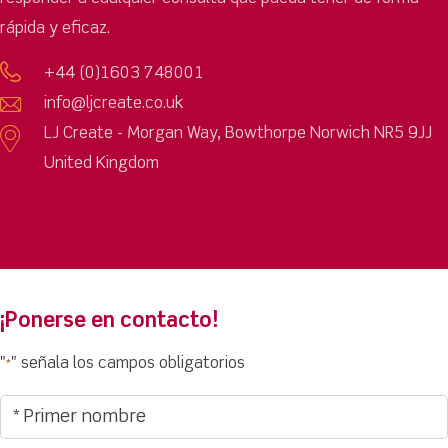
rápida y eficaz.
+44 (0)1603 748001
info@ljcreate.co.uk
LJ Create - Morgan Way, Bowthorpe Norwich NR5 9JJ
United Kingdom
¡Ponerse en contacto!
"
" señala los campos obligatorios
*