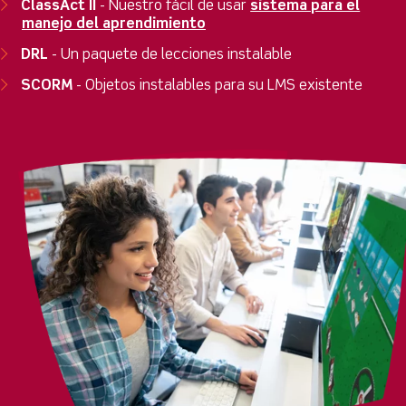
ClassAct II
- Nuestro fácil de usar
sistema para el
manejo del aprendimiento
DRL
- Un paquete de lecciones instalable
SCORM
- Objetos instalables para su LMS existente