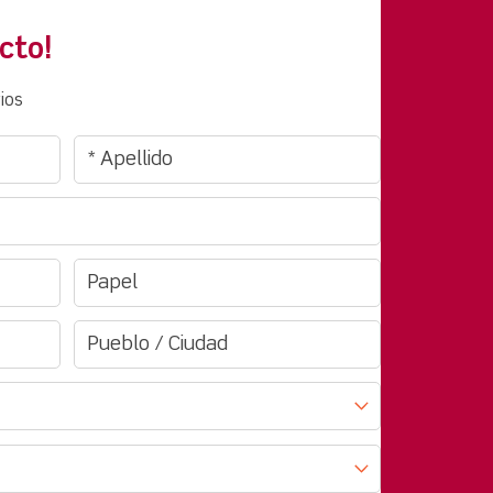
cto!
ios