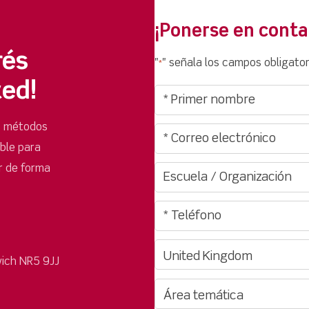
¡Ponerse en conta
rés
"
" señala los campos obligator
*
ted!
s métodos
ible para
r de forma
ich NR5 9JJ