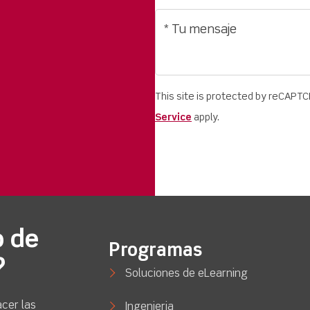
This site is protected by reCAPT
Service
apply.
o de
Programas
?
Soluciones de eLearning
cer las
Ingenieria